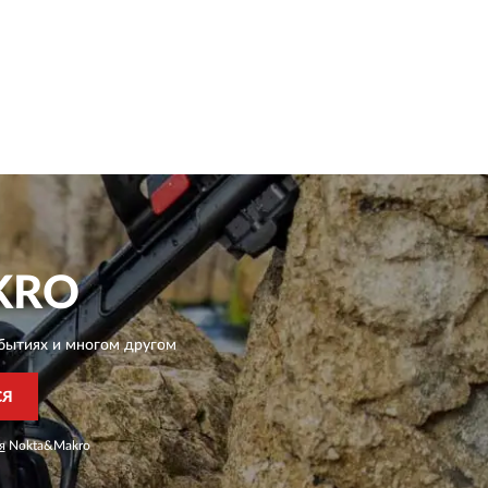
KRO
бытиях и многом другом
СЯ
я
Nokta&Makro