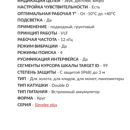
ИНДИКАЦИЯ ЦЕЛЕЙ
- Звук, дисплей, вибро
НАСТРОЙКА ЧУВСТВИТЕЛЬНОСТИ
- Есть
ОПТИМАЛЬНАЯ РАБОЧАЯ T°
- От -10°C до +40°C
ПОДСВЕТКА
- Да
ПРИМЕНЕНИЕ
- подводный, грунтовый
ПРИНЦИП РАБОТЫ
- VLF
РАБОЧАЯ ЧАСТОТА
-
12 кГц
РЕЖИМ ВИБРАЦИИ
- Да
РЕЖИМЫ ПОИСКА
- 4
РУСИФИКАЦИЯ ИНТЕРФЕЙСА
- Да
СЕГМЕНТЫ КУРСОРА ШКАЛЫ TARGET ID
- 99
СТЕПЕНЬ ЗАЩИТЫ
- С защитой (IP68) до 3 м
ТИП
- Для золота, для кладов, для монет, пинпоинтеры
ТИП КАТУШКИ
- Double D
ТИП ПИТАНИЯ
- Встроенный аккумулятор
ФОРМА
- Круг
СЕРИЯ
-
Simplex plus