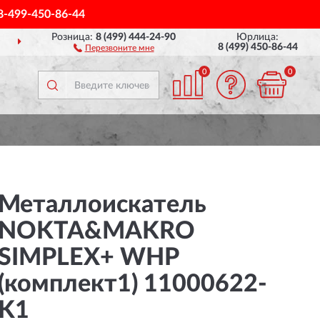
8-499-450-86-44
Розница:
8 (499) 444-24-90
Юрлица:
ПОЛНЫЙ
АССОРТИМЕНТ Б
8 (499) 450-86-44
Перезвоните мне
0
0
Металлоискатель
NOKTA&MAKRO
SIMPLEX+ WHP
(комплект1) 11000622-
K1