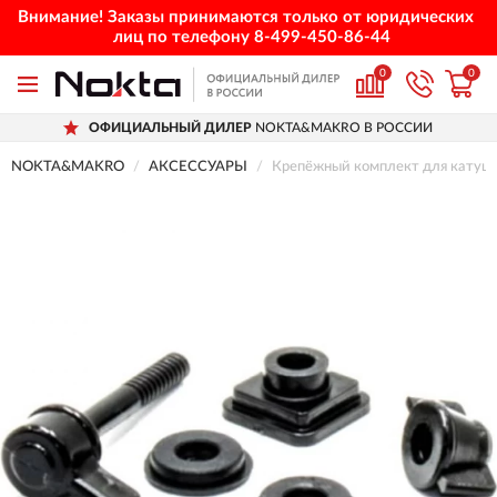
Внимание! Заказы принимаются только от юридических
лиц по телефону
8-499-450-86-44
0
0
ОФИЦИАЛЬНЫЙ ДИЛЕР
NOKTA&MAKRO В РОССИИ
NOKTA&MAKRO
АКСЕССУАРЫ
Крепёжный комплект для кату